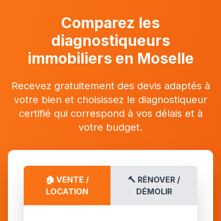
Comparez les
diagnostiqueurs
immobiliers en Moselle
Recevez gratuitement des devis adaptés à
votre bien et choisissez le diagnostiqueur
certifié qui correspond à vos délais et à
votre budget.
🏠 VENTE /
🔨 RÉNOVER /
LOCATION
DÉMOLIR