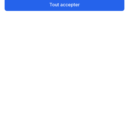
Tout accepter
Devis Diagnostiqueurs
La plateforme n°1 pour comparer les devis de
diagnostiqueurs immobiliers en France. Gratuit, rapide
et sans engagement.
Navigation
Accueil
Nos Villes