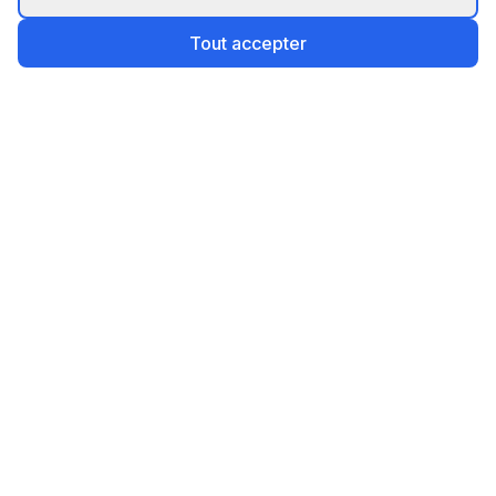
Tout accepter
Devis Diagnostiqueurs
La plateforme n°1 pour comparer les devis de
diagnostiqueurs immobiliers en France. Gratuit, rapide
et sans engagement.
Navigation
Accueil