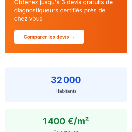
Obtenez jusqu'à 3 devis gratuits de
diagnostiqueurs certifiés près de
chez vous
Comparer les devis →
32 000
Habitants
1 400 €
/m²