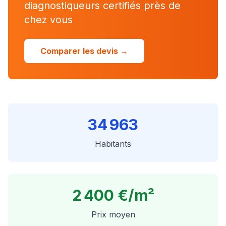
diagnostiqueurs certifiés près de
chez vous
Comparer les devis →
34 963
Habitants
2 400 €
/m²
Prix moyen