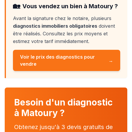
🏡
Vous vendez un bien à
Matoury
?
Avant la signature chez le notaire, plusieurs
diagnostics immobiliers obligatoires
doivent
être réalisés. Consultez les prix moyens et
estimez votre tarif immédiatement.
Voir le prix des diagnostics pour
→
vendre
Besoin d'un diagnostic
à Matoury ?
Obtenez jusqu'à 3 devis gratuits de