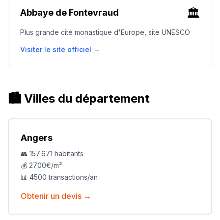
🏛️
Abbaye de Fontevraud
Plus grande cité monastique d'Europe, site UNESCO
Visiter le site officiel →
🏙️ Villes du département
Angers
👥
157 671
habitants
💰
2700
€/m²
📊
4500
transactions/an
Obtenir un devis →