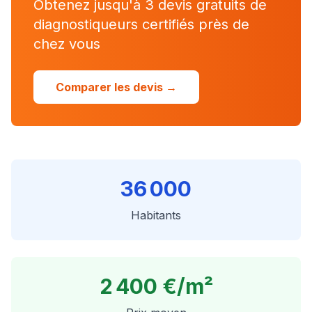
Obtenez jusqu'à 3 devis gratuits de
diagnostiqueurs certifiés près de
chez vous
Comparer les devis →
36 000
Habitants
2 400 €
/m²