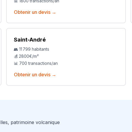
📊
1800
transactions/an
Obtenir un devis →
Saint-André
👥
11 799
habitants
💰
2800
€/m²
📊
700
transactions/an
Obtenir un devis →
lles, patrimoine volcanique