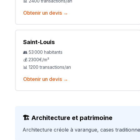
📊
2400
transactions/an
Obtenir un devis →
Saint-Louis
👥
53 000
habitants
💰
2300
€/m²
📊
1200
transactions/an
Obtenir un devis →
🏗️ Architecture et patrimoine
Architecture créole à varangue, cases traditionne