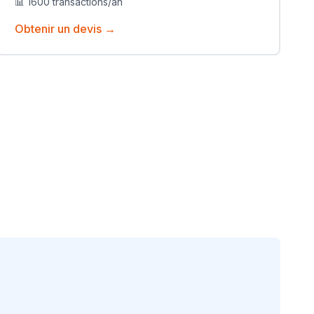
📊
1600
transactions/an
Obtenir un devis →